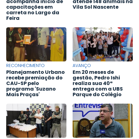
acompanha início de
atende 148 animais na
capacitações em
Vila Sol Nascente
carreta no Largo da
Feira
RECONHECIMENTO
AVANÇO
Planejamento Urbano
Em 20 meses de
recebe premiação do
gestão, Pedro Ishi
CAU-SP pelo
realiza sua 40ª
programa 'Suzano
entrega com a UBS
Mais Praças'
Parque do Colégio