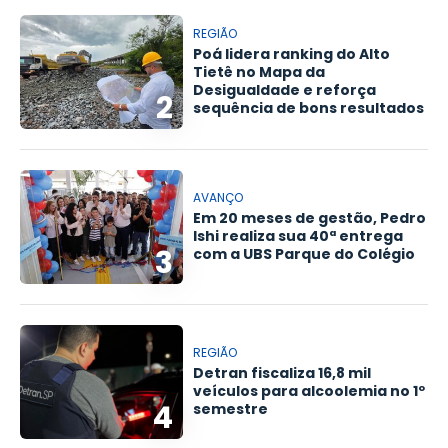
REGIÃO
Poá lidera ranking do Alto
Tietê no Mapa da
Desigualdade e reforça
2
sequência de bons resultados
AVANÇO
Em 20 meses de gestão, Pedro
Ishi realiza sua 40ª entrega
3
com a UBS Parque do Colégio
REGIÃO
Detran fiscaliza 16,8 mil
veículos para alcoolemia no 1º
4
semestre