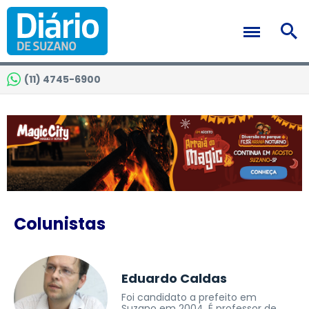
(11) 4745-6900
Colunistas
Eduardo Caldas
Foi candidato a prefeito em
Suzano em 2004. É professor de