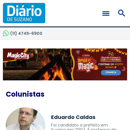
(11) 4745-6900
Colunistas
Eduardo Caldas
Foi candidato a prefeito em
Suzano em 2004. É professor de