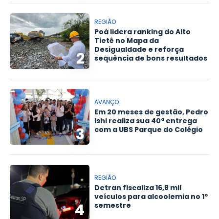
REGIÃO
Poá lidera ranking do Alto
Tietê no Mapa da
Desigualdade e reforça
2
sequência de bons resultados
AVANÇO
Em 20 meses de gestão, Pedro
Ishi realiza sua 40ª entrega
3
com a UBS Parque do Colégio
REGIÃO
Detran fiscaliza 16,8 mil
veículos para alcoolemia no 1º
4
semestre