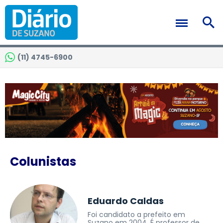
(11) 4745-6900
Colunistas
Eduardo Caldas
Foi candidato a prefeito em
Suzano em 2004. É professor de