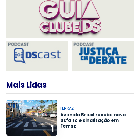
Mais Lidas
FERRAZ
Avenida Brasil recebe novo
asfalto e sinalização em
1
Ferraz