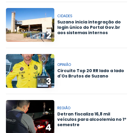
CIDADES
Suzano inicia integração do
login único do Portal Gov.br
2
aos sistemas internos
OPINIÃO
Circuito Top 20 RR lado a lado
d'Os Brutos de Suzano
3
REGIÃO
Detran fiscaliza 16,8 mil
veículos para alcoolemia no 1º
4
semestre