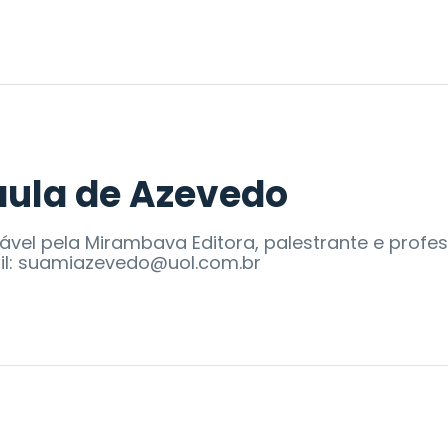
ula de Azevedo
sável pela Mirambava Editora, palestrante e profe
mail: suamiazevedo@uol.com.br