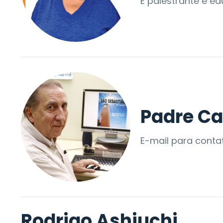
É palestrante e e
Padre C
E-mail para cont
Rodrigo Ashiuchi