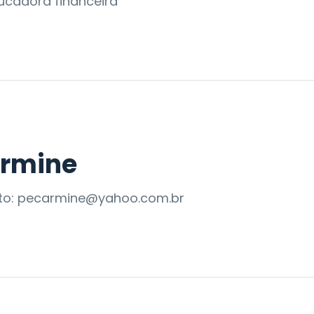
ducadora financeira
armine
ato: pecarmine@yahoo.com.br