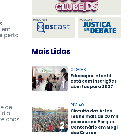
s
e em
e perto
Mais Lidas
CIDADES
Educação infantil
está com inscrições
1
abertas para 2027
REGIÃO
de de
Circuito das Artes
dia.
reúne mais de 20 mil
te anos
pessoas no Parque
2
Centenário em Mogi
das Cruzes