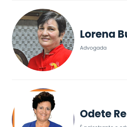
Lorena B
Advogada
Odete Re