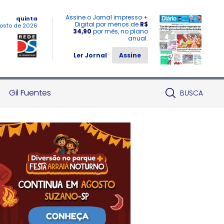
Assine o Jornal impresso +
quinta
Digital por menos de
R$
osto de 2026
34,90
por mês, no plano
anual.
Ler Jornal
Assine
Gil Fuentes
BUSCA