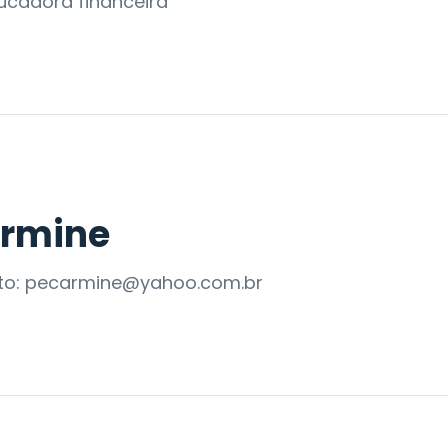
ducadora financeira
armine
ato: pecarmine@yahoo.com.br