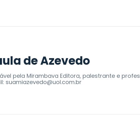
ula de Azevedo
sável pela Mirambava Editora, palestrante e profe
mail: suamiazevedo@uol.com.br