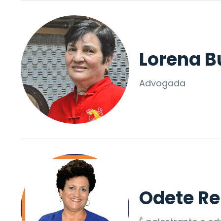
Lorena B
Advogada
Odete Re