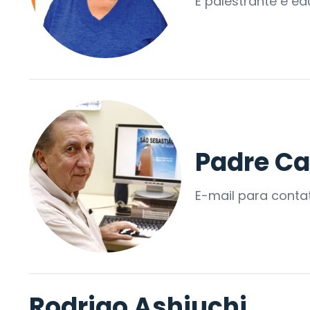
É palestrante e e
Padre C
E-mail para cont
Rodrigo Ashiuchi