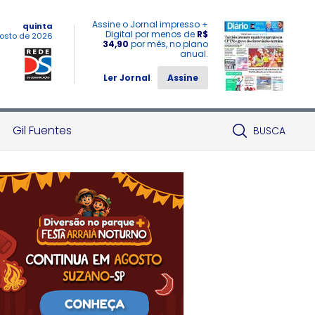
Assine o Jornal impresso +
quinta
Digital por menos de
R$
osto de 2026
34,90
por mês, no plano
anual.
Ler Jornal
Assine
Gil Fuentes
BUSCA