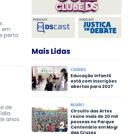
s
e em
e perto
Mais Lidas
CIDADES
Educação infantil
está com inscrições
1
abertas para 2027
REGIÃO
de de
Circuito das Artes
dia.
reúne mais de 20 mil
te anos
pessoas no Parque
2
Centenário em Mogi
das Cruzes