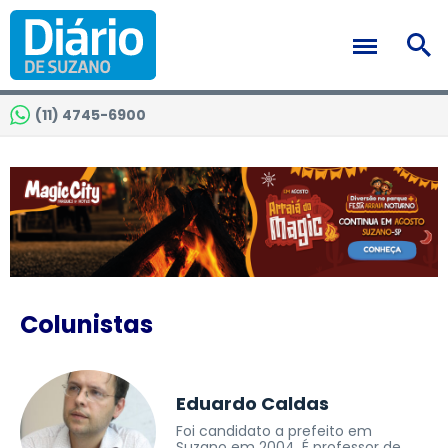
(11) 4745-6900
Colunistas
Eduardo Caldas
Foi candidato a prefeito em
Suzano em 2004. É professor de