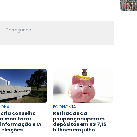
IONAL
ECONOMIA
 cria conselho
Retiradas da
a monitorar
poupança superam
informação e IA
depósitos em R$ 7,15
 eleições
bilhões em julho