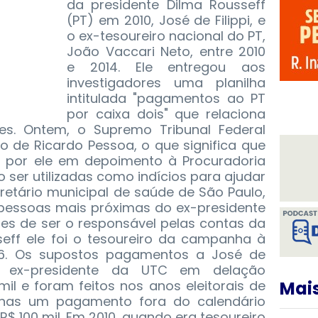
da presidente Dilma Rousseff
(PT) em 2010, José de Filippi, e
o ex-tesoureiro nacional do PT,
João Vaccari Neto, entre 2010
e 2014. Ele entregou aos
investigadores uma planilha
intitulada "pagamentos ao PT
por caixa dois" que relaciona
res.
Ontem, o Supremo Tribunal Federal
 de Ricardo Pessoa, o que significa que
 por ele em depoimento à Procuradoria
 ser utilizadas como indícios para ajudar
cretário municipal de saúde de São Paulo,
s pessoas mais próximas do ex-presidente
Antes de ser o responsável pelas contas da
ff ele foi o tesoureiro da campanha à
06. Os supostos pagamentos a José de
elo ex-presidente da UTC em delação
l e foram feitos nos anos eleitorais de
Mais
penas um pagamento fora do calendário
e R$ 100 mil. Em 2010, quando era tesoureiro