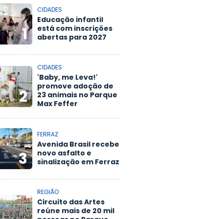
CIDADES
Educação infantil
está com inscrições
1
abertas para 2027
CIDADES
'Baby, me Leva!'
promove adoção de
2
23 animais no Parque
Max Feffer
FERRAZ
Avenida Brasil recebe
novo asfalto e
3
sinalização em Ferraz
REGIÃO
Circuito das Artes
reúne mais de 20 mil