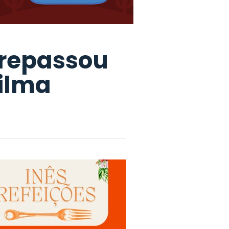
 repassou
Dilma