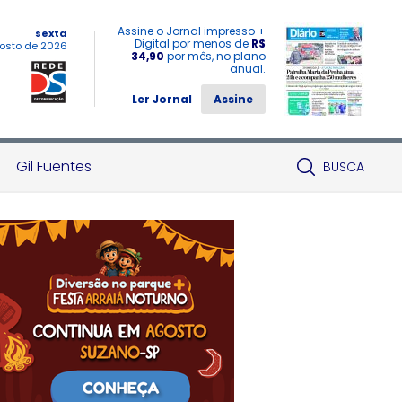
Assine o Jornal impresso +
sexta
Digital por menos de
R$
osto de 2026
34,90
por mês, no plano
anual.
Ler Jornal
Assine
Gil Fuentes
BUSCA