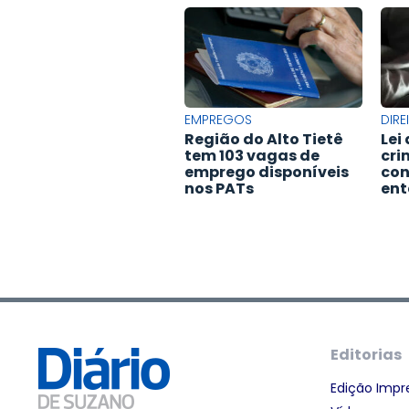
EMPREGOS
DIR
Região do Alto Tietê
Lei
tem 103 vagas de
cri
emprego disponíveis
con
nos PATs
en
Editorias
Edição Impr