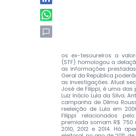
os ex-tesoureiros a valo
(STF) homologou a delação
as informações prestadas
Geral da República poderão
as investigações. Atual se
José de Filippi, é uma da
Luiz Inácio Lula da Silva. 
campanha de Dilma Rousse
reeleição de Lula em 20
Filippi relacionados p
premiada somam R$ 750 mi
2010, 2012 e 2014. Há a
eleitoral, no ano de 2011, d