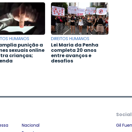
EITOS HUMANOS
DIREITOS HUMANOS
 amplia punição a
Lei Maria da Penha
mes sexuais online
completa 20 anos
tra crianças;
entre avanços e
tenda
desafios
Social
essa
Nacional
Gil Fue