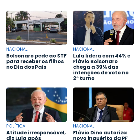
NACIONAL
NACIONAL
Bolsonaro pede ao STF
Lula lidera com 44% e
para receber os filhos
Flávio Bolsonaro
no Dia dos Pais
chega a 39% das
intenções de voto no
2º turno
POLÍTICA
NACIONAL
Atitude irresponsável,
Flávio Dino autoriza
diz Lula após
novo inquérito da PF