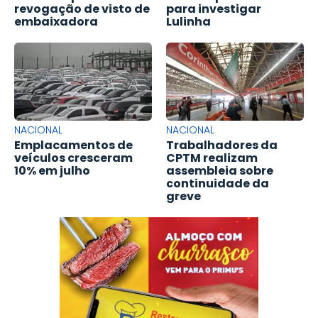
revogação de visto de
para investigar
embaixadora
Lulinha
NACIONAL
NACIONAL
Emplacamentos de
Trabalhadores da
veículos cresceram
CPTM realizam
10% em julho
assembleia sobre
continuidade da
greve