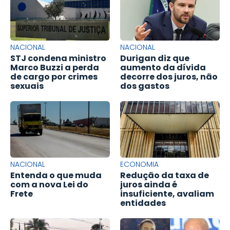
NACIONAL
NACIONAL
STJ condena ministro
Durigan diz que
Marco Buzzi a perda
aumento da dívida
de cargo por crimes
decorre dos juros, não
sexuais
dos gastos
NACIONAL
ECONOMIA
Entenda o que muda
Redução da taxa de
com a nova Lei do
juros ainda é
Frete
insuficiente, avaliam
entidades