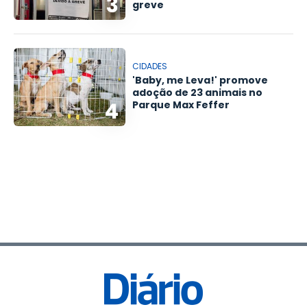
3
greve
CIDADES
'Baby, me Leva!' promove
adoção de 23 animais no
4
Parque Max Feffer