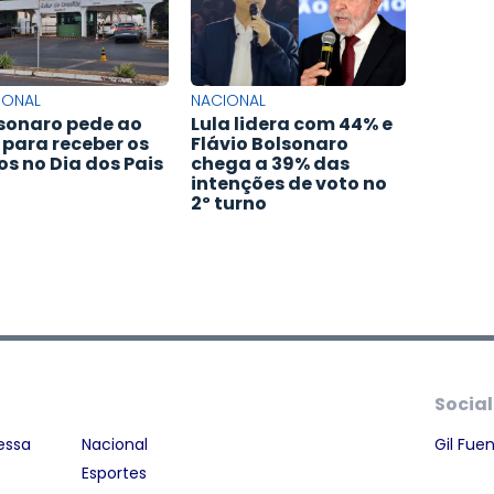
IONAL
NACIONAL
sonaro pede ao
Lula lidera com 44% e
 para receber os
Flávio Bolsonaro
hos no Dia dos Pais
chega a 39% das
intenções de voto no
2º turno
Social
essa
Nacional
Gil Fue
Esportes