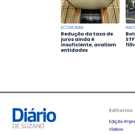
ECONOMIA
NAC
Redução da taxa de
Bol
juros ainda é
STF
insuficiente, avaliam
fil
entidades
Editorias
Edição Impr
Vídeos