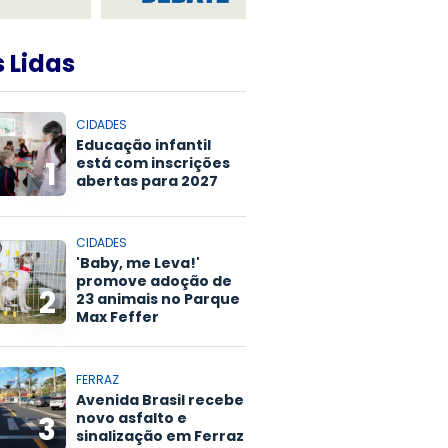
 Lidas
CIDADES
Educação infantil
está com inscrições
1
abertas para 2027
CIDADES
'Baby, me Leva!'
promove adoção de
2
23 animais no Parque
Max Feffer
FERRAZ
Avenida Brasil recebe
novo asfalto e
3
sinalização em Ferraz