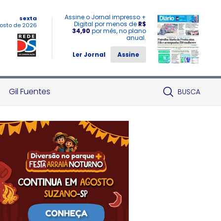
Assine o Jornal impresso +
sexta
Digital por menos de
R$
osto de 2026
34,90
por mês, no plano
anual.
Ler Jornal
Assine
Gil Fuentes
BUSCA