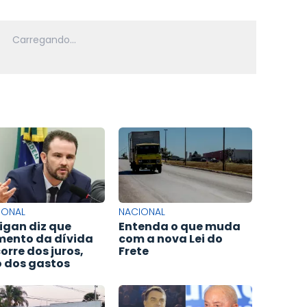
IONAL
NACIONAL
igan diz que
Entenda o que muda
ento da dívida
com a nova Lei do
orre dos juros,
Frete
 dos gastos