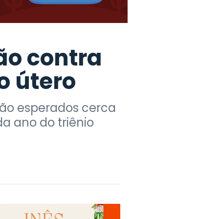
ão contra
o útero
 são esperados cerca
a ano do triênio