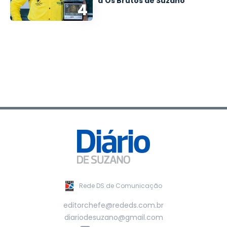
d'Os Brutos de Suzano
4
Rede DS de Comunicação
editorchefe@rededs.com.br
diariodesuzano@gmail.com