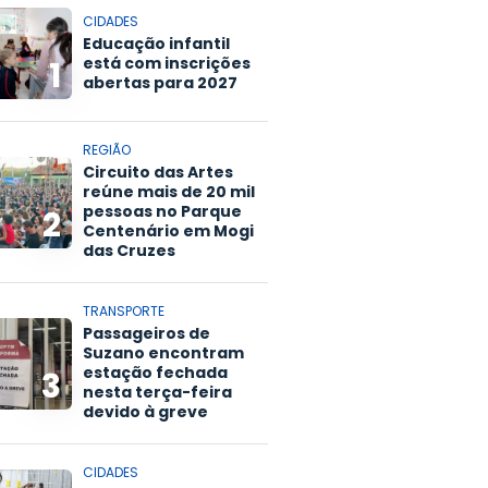
CIDADES
Educação infantil
está com inscrições
1
abertas para 2027
REGIÃO
Circuito das Artes
reúne mais de 20 mil
pessoas no Parque
2
Centenário em Mogi
das Cruzes
TRANSPORTE
Passageiros de
Suzano encontram
estação fechada
3
nesta terça-feira
devido à greve
CIDADES