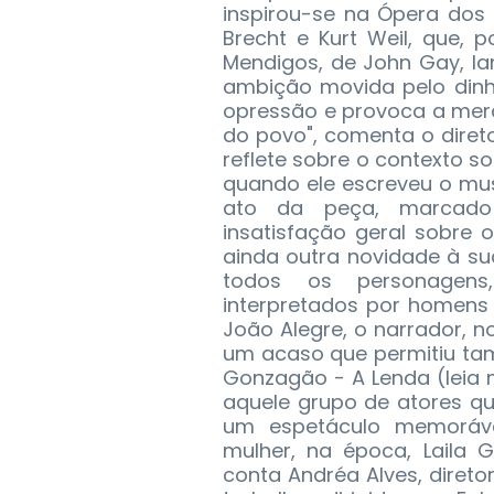
inspirou-se na Ópera dos T
Brecht e Kurt Weil, que, 
Mendigos, de John Gay, la
ambição movida pelo dinh
opressão e provoca a mer
do povo", comenta o direto
reflete sobre o contexto s
quando ele escreveu o musi
ato da peça, marcado 
insatisfação geral sobre 
ainda outra novidade à s
todos os personagens,
interpretados por homens 
João Alegre, o narrador, 
um acaso que permitiu tam
Gonzagão - A Lenda (leia 
aquele grupo de atores qu
um espetáculo memoráv
mulher, na época, Laila Ga
conta Andréa Alves, direto