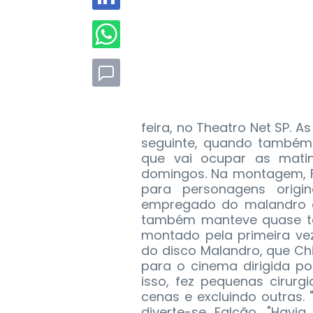
feira, no Theatro Net SP. 
seguinte, quando também 
que vai ocupar as mat
domingos. Na montagem, F
para personagens origin
empregado do malandro q
também manteve quase tod
montado pela primeira ve
do disco Malandro, que C
para o cinema dirigida p
isso, fez pequenas cirurgi
cenas e excluindo outras. 
diverte-se Falcão. "Havi