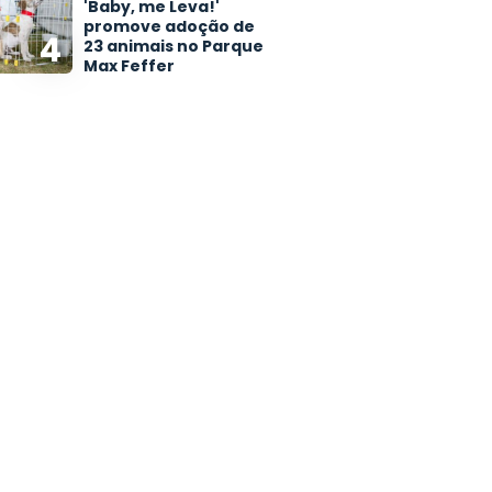
'Baby, me Leva!'
promove adoção de
4
23 animais no Parque
Max Feffer