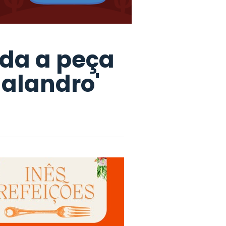
da a peça
alandro'