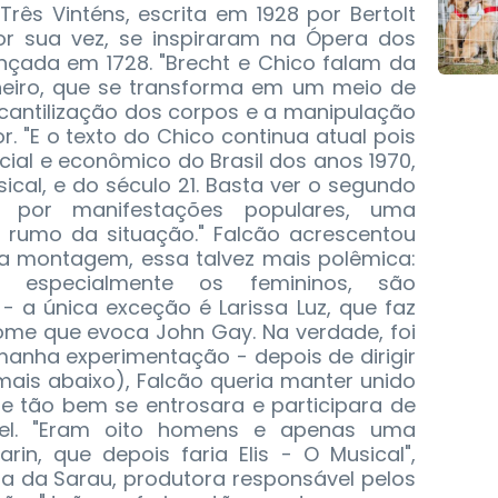
rês Vinténs, escrita em 1928 por Bertolt
por sua vez, se inspiraram na Ópera dos
nçada em 1728. "Brecht e Chico falam da
eiro, que se transforma em um meio de
cantilização dos corpos e a manipulação
r. "E o texto do Chico continua atual pois
ocial e econômico do Brasil dos anos 1970,
cal, e do século 21. Basta ver o segundo
por manifestações populares, uma
o rumo da situação." Falcão acrescentou
ua montagem, essa talvez mais polêmica:
 especialmente os femininos, são
- a única exceção é Larissa Luz, que faz
nome que evoca John Gay. Na verdade, foi
anha experimentação - depois de dirigir
mais abaixo), Falcão queria manter unido
e tão bem se entrosara e participara de
el. "Eram oito homens e apenas uma
rin, que depois faria Elis - O Musical",
ra da Sarau, produtora responsável pelos