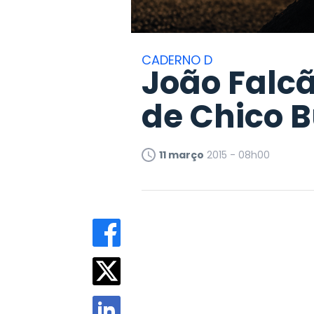
CADERNO D
João Falc
de Chico 
11 março
2015 - 08h00