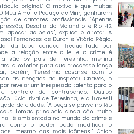
táculo original." O motivo é que muitas
 O Meu Amor e Pedaço de Mim, ganharam
ação de cantores profissionais. "Apenas
epressão, Desafio do Malandro e Rio 42
 apesar de belas", explica o diretor. A
asal Fernandes de Duran e Vitória Régia,
del da Lapa carioca, frequentado por
nde a relação entre a lei e o crime é
ria são os pais de Teresinha, menina
para o exterior para que crescesse longe
ar, porém, Teresinha casa-se com o
sob as bênçãos do inspetor Chaves, o
por revelar um inesperado talento para o
 controle do contrabando. Outros
 Lúcia, rival de Teresinha, e o travesti
egado da cidade. "A peça se passa no Rio
seus temas principais ainda são muito
Afinal, é ambientada no mundo do crime e
ra como o poder pode modificar o
oas, mesmo das mais idôneas." Chico