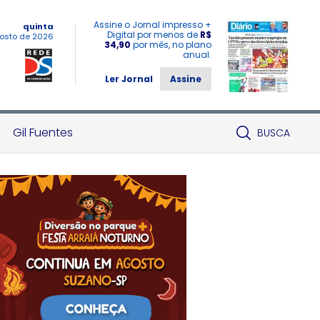
Assine o Jornal impresso +
quinta
Digital por menos de
R$
osto de 2026
34,90
por mês, no plano
anual.
Ler Jornal
Assine
Gil Fuentes
BUSCA