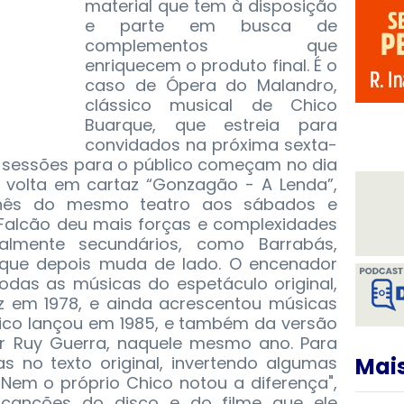
material que tem à disposição
e parte em busca de
complementos que
enriquecem o produto final.
É o
caso de Ópera do Malandro,
clássico musical de Chico
Buarque, que estreia para
convidados na próxima sexta-
As sessões para o público começam no dia
volta em cartaz “Gonzagão - A Lenda”,
inês do mesmo teatro aos sábados e
alcão deu mais forças e complexidades
almente secundários, como Barrabás,
ue depois muda de lado. O encenador
as as músicas do espetáculo original,
z em 1978, e ainda acrescentou músicas
hico lançou em 1985, e também da versão
or Ruy Guerra, naquele mesmo ano. Para
as no texto original, invertendo algumas
Mais
"Nem o próprio Chico notou a diferença",
a canções do disco e do filme que ele