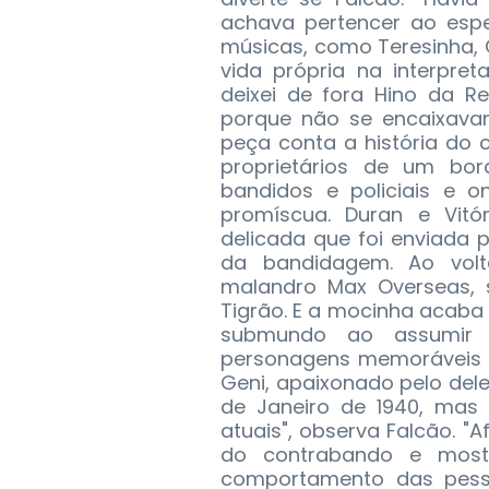
achava pertencer ao espe
músicas, como Teresinha,
vida própria na interpret
deixei de fora Hino da R
porque não se encaixavam,
peça conta a história do c
proprietários de um bor
bandidos e policiais e o
promíscua. Duran e Vitó
delicada que foi enviada 
da bandidagem. Ao volt
malandro Max Overseas, 
Tigrão. E a mocinha acaba 
submundo ao assumir o
personagens memoráveis são
Geni, apaixonado pelo del
de Janeiro de 1940, mas 
atuais", observa Falcão. "
do contrabando e most
comportamento das pess