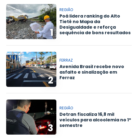
REGIÃO
Poá lidera ranking do Alto
Tietê no Mapa da
Desigualdade e reforça
1
sequência de bons resultados
FERRAZ
Avenida Brasil recebe novo
asfalto e sinalização em
2
Ferraz
REGIÃO
Detran fiscaliza 16,8 mil
veículos para alcoolemia no 1º
3
semestre