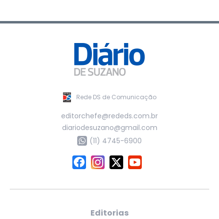
Rede DS de Comunicação
editorchefe@rededs.com.br
diariodesuzano@gmail.com
(11) 4745-6900
Editorias