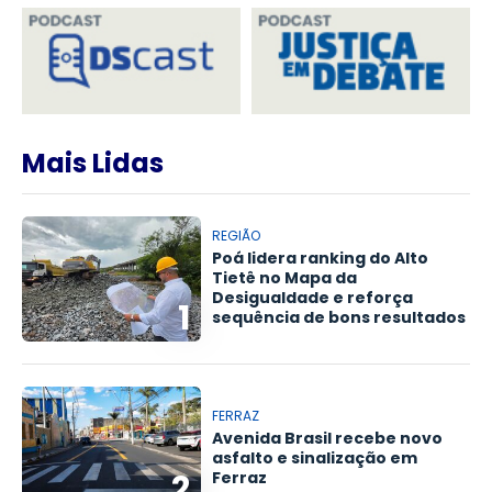
Mais Lidas
REGIÃO
Poá lidera ranking do Alto
Tietê no Mapa da
Desigualdade e reforça
1
sequência de bons resultados
FERRAZ
Avenida Brasil recebe novo
asfalto e sinalização em
2
Ferraz