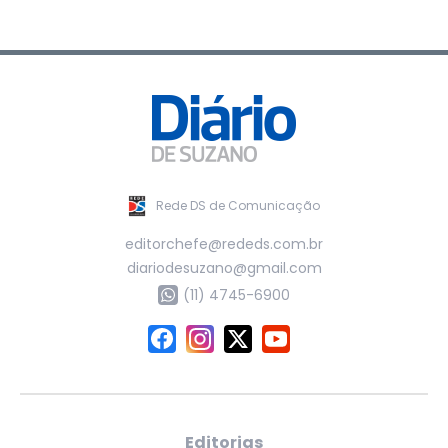
Rede DS de Comunicação
editorchefe@rededs.com.br
diariodesuzano@gmail.com
(11) 4745-6900
Editorias