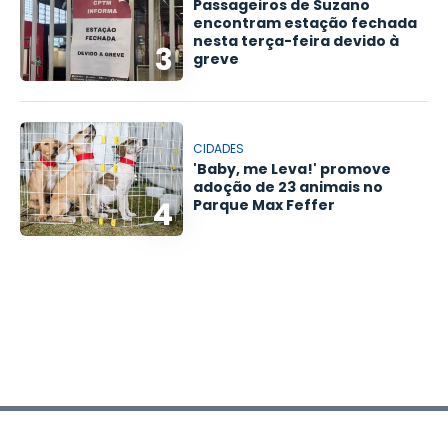
Passageiros de Suzano
encontram estação fechada
nesta terça-feira devido à
3
greve
CIDADES
'Baby, me Leva!' promove
adoção de 23 animais no
4
Parque Max Feffer