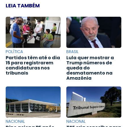
LEIA TAMBÉM
POLÍTICA
BRASIL
Partidos têm até o dia
Lula quer mostrar a
15 para registrarem
Trump números de
candidaturas nos
queda do
tribunais
desmatamento na
Amazônia
NACIONAL
NACIONAL