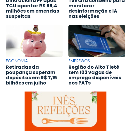
Dino aciona PF após
TSE cria conselho para
TCU apontar R$ 55,4
monitorar
milhões em emendas
desinformação e IA
suspeitas
nas eleições
ECONOMIA
EMPREGOS
Retiradas da
Região do Alto Tietê
poupança superam
tem 103 vagas de
depósitos em R$ 7,15
emprego disponíveis
bilhões em julho
nos PATs