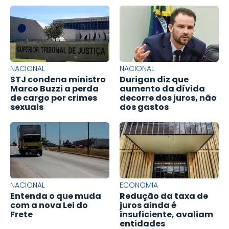
NACIONAL
NACIONAL
STJ condena ministro
Durigan diz que
Marco Buzzi a perda
aumento da dívida
de cargo por crimes
decorre dos juros, não
sexuais
dos gastos
NACIONAL
ECONOMIA
Entenda o que muda
Redução da taxa de
com a nova Lei do
juros ainda é
Frete
insuficiente, avaliam
entidades