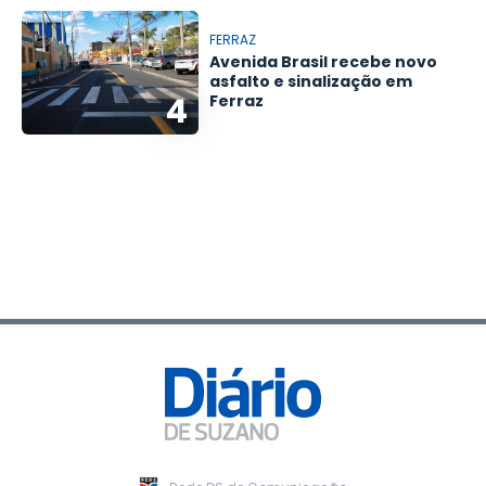
FERRAZ
Avenida Brasil recebe novo
asfalto e sinalização em
4
Ferraz