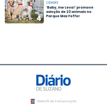
CIDADES
'Baby, me Leva!' promove
adoção de 23 animais no
4
Parque Max Feffer
Rede DS de Comunicação