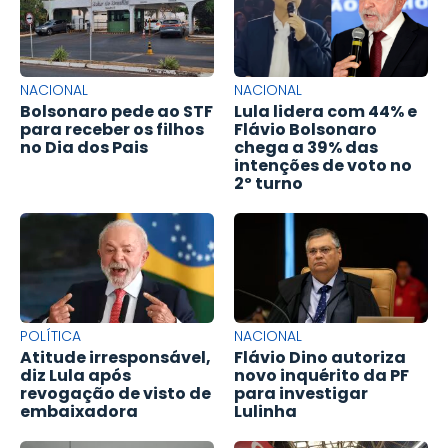
NACIONAL
NACIONAL
Bolsonaro pede ao STF
Lula lidera com 44% e
para receber os filhos
Flávio Bolsonaro
no Dia dos Pais
chega a 39% das
intenções de voto no
2º turno
POLÍTICA
NACIONAL
Atitude irresponsável,
Flávio Dino autoriza
diz Lula após
novo inquérito da PF
revogação de visto de
para investigar
embaixadora
Lulinha