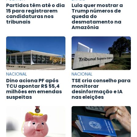
Partidos têm até o dia
Lula quer mostrar a
15 para registrarem
Trump números de
candidaturas nos
queda do
tribunais
desmatamento na
Amazônia
NACIONAL
NACIONAL
Dino aciona PF após
TSE cria conselho para
TCU apontar R$ 55,4
monitorar
milhões em emendas
desinformação e IA
suspeitas
nas eleições