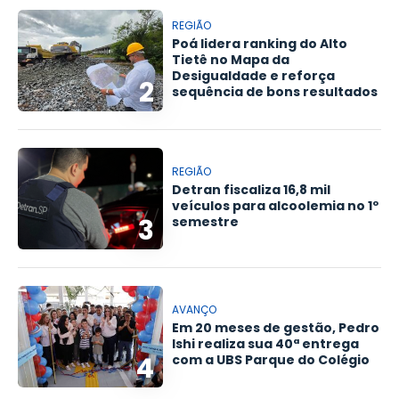
REGIÃO
Poá lidera ranking do Alto
Tietê no Mapa da
Desigualdade e reforça
2
sequência de bons resultados
REGIÃO
Detran fiscaliza 16,8 mil
veículos para alcoolemia no 1º
3
semestre
AVANÇO
Em 20 meses de gestão, Pedro
Ishi realiza sua 40ª entrega
4
com a UBS Parque do Colégio