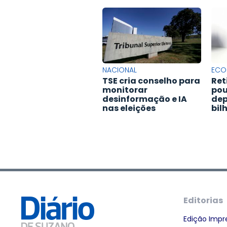
NACIONAL
ECO
TSE cria conselho para
Ret
monitorar
po
desinformação e IA
dep
nas eleições
bil
Editorias
Edição Impr