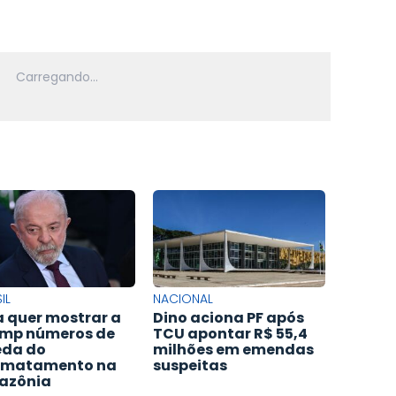
IL
NACIONAL
a quer mostrar a
Dino aciona PF após
mp números de
TCU apontar R$ 55,4
da do
milhões em emendas
smatamento na
suspeitas
azônia