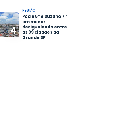
REGIÃO
Poá é 5ª e Suzano 7ª
em menor
desigualdade entre
4
as 39 cidades da
Grande SP