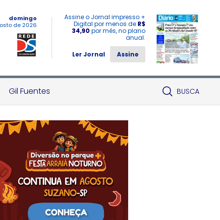
Assine o Jornal impresso +
domingo
Digital por menos de
R$
osto de 2026
34,90
por mês, no plano
anual.
Ler Jornal
Assine
Gil Fuentes
BUSCA