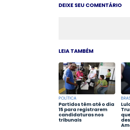
DEIXE SEU COMENTÁRIO
LEIA TAMBÉM
POLÍTICA
BRAS
Partidos têm até o dia
Lul
15 para registrarem
Tru
candidaturas nos
que
tribunais
de
Am