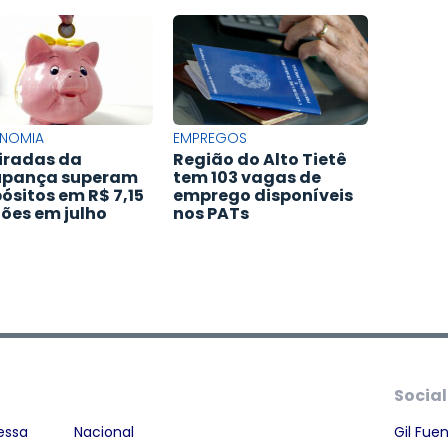
NOMIA
EMPREGOS
iradas da
Região do Alto Tietê
upança superam
tem 103 vagas de
ósitos em R$ 7,15
emprego disponíveis
hões em julho
nos PATs
Social
essa
Nacional
Gil Fue