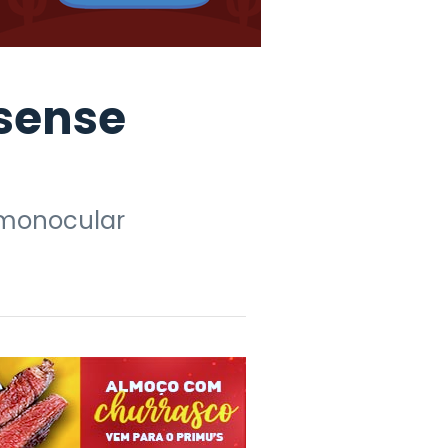
sense
 monocular