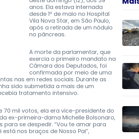
Mais
deste domingo (12), aos 39
anos. Ela estava internada
desde 1º de maio no Hospital
Vila Nova Star, em São Paulo,
após a retirada de um nódulo
no pâncreas.
A morte da parlamentar, que
exercia o primeiro mandato na
Câmara dos Deputados, foi
confirmada por meio de uma
ntas nas em redes sociais. Durante as
inha sido submetida a mais de um
ecebia tratamento intensivo.
 70 mil votos, ela era vice-presidente do
 da ex-primeira-dama Michelle Bolsonaro,
s para se despedir. “Vou te amar para
 está nos braços de Nosso Pai”,