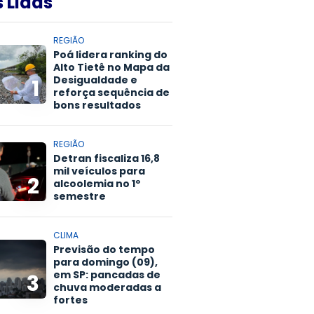
 Lidas
REGIÃO
Poá lidera ranking do
Alto Tietê no Mapa da
Desigualdade e
1
reforça sequência de
bons resultados
REGIÃO
Detran fiscaliza 16,8
mil veículos para
2
alcoolemia no 1º
semestre
CLIMA
Previsão do tempo
para domingo (09),
em SP: pancadas de
3
chuva moderadas a
fortes