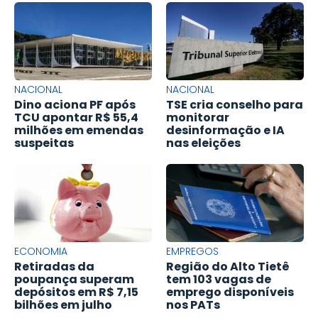
NACIONAL
NACIONAL
Dino aciona PF após
TSE cria conselho para
TCU apontar R$ 55,4
monitorar
milhões em emendas
desinformação e IA
suspeitas
nas eleições
ECONOMIA
EMPREGOS
Retiradas da
Região do Alto Tietê
poupança superam
tem 103 vagas de
depósitos em R$ 7,15
emprego disponíveis
bilhões em julho
nos PATs