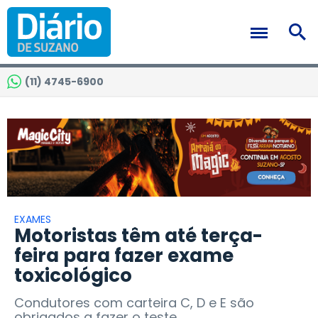
(11) 4745-6900
EXAMES
Motoristas têm até terça-
feira para fazer exame
toxicológico
Condutores com carteira C, D e E são
obrigados a fazer o teste