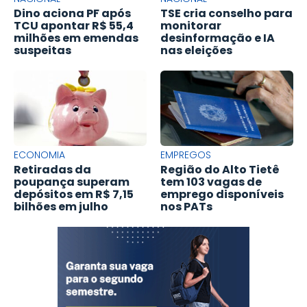
Dino aciona PF após
TSE cria conselho para
TCU apontar R$ 55,4
monitorar
milhões em emendas
desinformação e IA
suspeitas
nas eleições
ECONOMIA
EMPREGOS
Retiradas da
Região do Alto Tietê
poupança superam
tem 103 vagas de
depósitos em R$ 7,15
emprego disponíveis
bilhões em julho
nos PATs