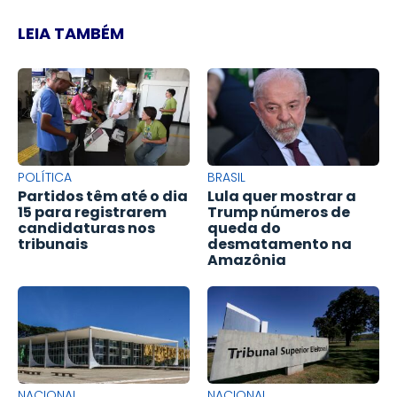
LEIA TAMBÉM
POLÍTICA
BRASIL
Partidos têm até o dia
Lula quer mostrar a
15 para registrarem
Trump números de
candidaturas nos
queda do
tribunais
desmatamento na
Amazônia
NACIONAL
NACIONAL