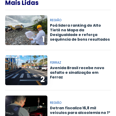
Mais Lidas
REGIÃO
Poá lidera ranking do Alto
Tietê no Mapa da
Desigualdade e reforça
1
sequência de bons resultados
FERRAZ
Avenida Brasil recebe novo
asfalto e sinalização em
2
Ferraz
REGIÃO
Detran fiscaliza 16,8 mil
veículos para alcoolemia no 1º