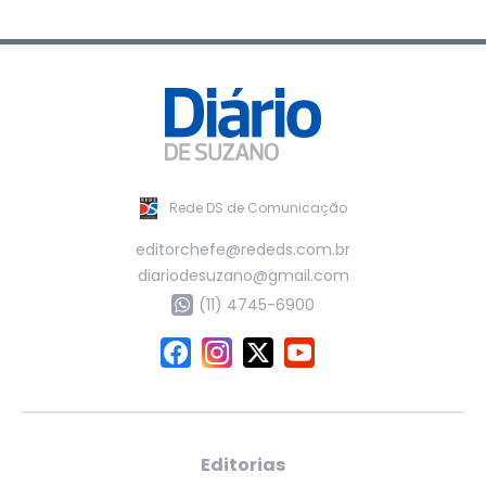
Rede DS de Comunicação
editorchefe@rededs.com.br
diariodesuzano@gmail.com
(11) 4745-6900
Editorias