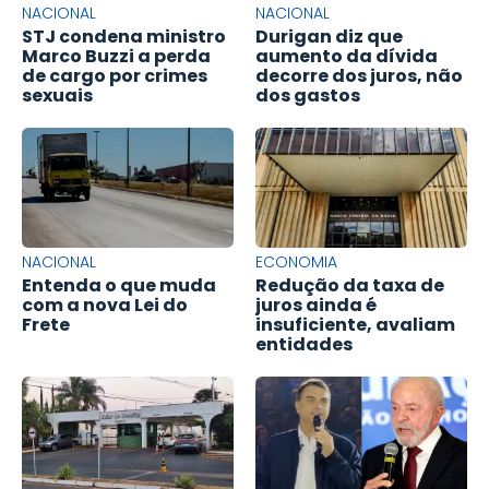
NACIONAL
NACIONAL
STJ condena ministro
Durigan diz que
Marco Buzzi a perda
aumento da dívida
de cargo por crimes
decorre dos juros, não
sexuais
dos gastos
NACIONAL
ECONOMIA
Entenda o que muda
Redução da taxa de
com a nova Lei do
juros ainda é
Frete
insuficiente, avaliam
entidades