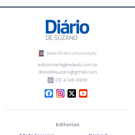
Rede DS de Comunicação
editorchefe@rededs.com.br
diariodesuzano@gmail.com
(11) 4745-6900
Editorias