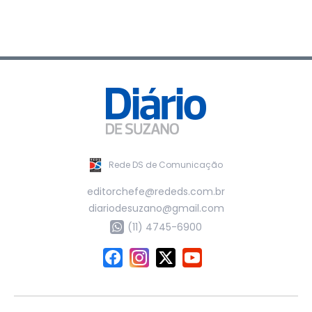
Rede DS de Comunicação
editorchefe@rededs.com.br
diariodesuzano@gmail.com
(11) 4745-6900