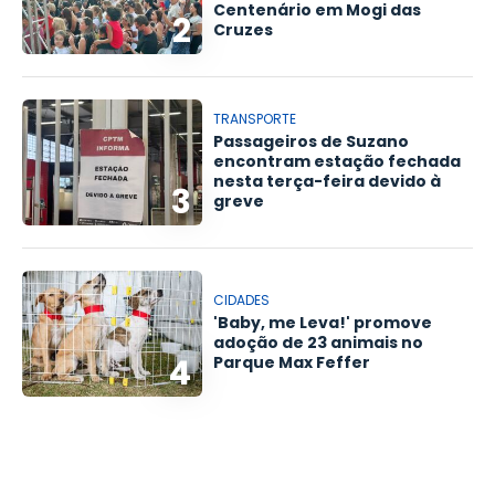
Centenário em Mogi das
2
Cruzes
TRANSPORTE
Passageiros de Suzano
encontram estação fechada
nesta terça-feira devido à
3
greve
CIDADES
'Baby, me Leva!' promove
adoção de 23 animais no
4
Parque Max Feffer