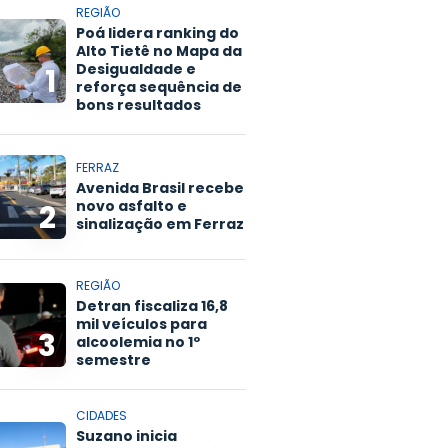
REGIÃO
Poá lidera ranking do
Alto Tietê no Mapa da
Desigualdade e
1
reforça sequência de
bons resultados
FERRAZ
Avenida Brasil recebe
novo asfalto e
2
sinalização em Ferraz
REGIÃO
Detran fiscaliza 16,8
mil veículos para
3
alcoolemia no 1º
semestre
CIDADES
Suzano inicia