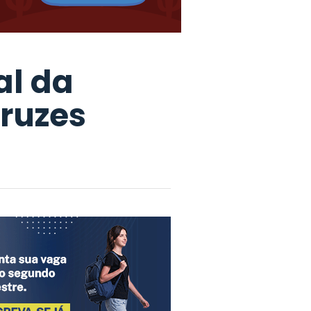
al da
Cruzes