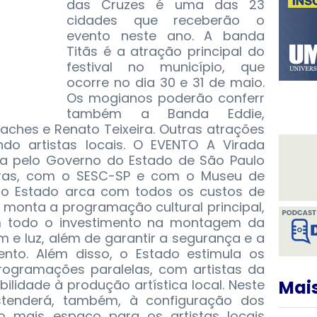
das Cruzes é uma das 23
cidades que receberão o
evento neste ano. A banda
Titãs é a atração principal do
festival no município, que
ocorre no dia 30 e 31 de maio.
Os mogianos poderão conferr
também a Banda Eddie,
ches e Renato Teixeira. Outras atrações
indo artistas locais. O EVENTO A Virada
zada pelo Governo do Estado de São Paulo
uras, com o SESC-SP e com o Museu de
o Estado arca com todos os custos de
 monta a programação cultural principal,
m todo o investimento na montagem da
om e luz, além de garantir a segurança e a
nto. Além disso, o Estado estimula os
ogramações paralelas, com artistas da
bilidade à produção artística local. Neste
Mais
stenderá, também, à configuração dos
ão mais espaço para os artistas locais