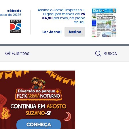
Assine o Jornal impresso +
sábado
Digital por menos de
R$
osto de 2026
34,90
por mês, no plano
anual.
Ler Jornal
Assine
Gil Fuentes
BUSCA