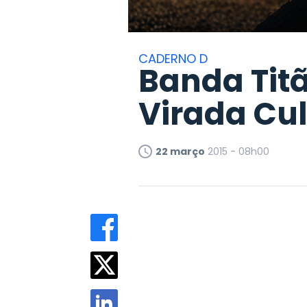
CADERNO D
Banda Titã
Virada Cul
22 março
2015 - 08h00