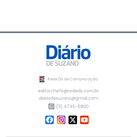
Rede DS de Comunicação
editorchefe@rededs.com.br
diariodesuzano@gmail.com
(11) 4745-6900