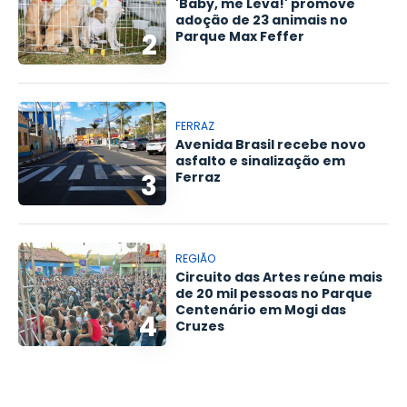
'Baby, me Leva!' promove
adoção de 23 animais no
2
Parque Max Feffer
FERRAZ
Avenida Brasil recebe novo
asfalto e sinalização em
3
Ferraz
REGIÃO
Circuito das Artes reúne mais
de 20 mil pessoas no Parque
Centenário em Mogi das
4
Cruzes