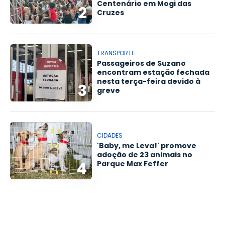
Centenário em Mogi das
2
Cruzes
TRANSPORTE
Passageiros de Suzano
encontram estação fechada
nesta terça-feira devido à
3
greve
CIDADES
'Baby, me Leva!' promove
adoção de 23 animais no
4
Parque Max Feffer