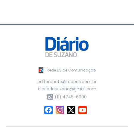
Rede DS de Comunicação
editorchefe@rededs.com.br
diariodesuzano@gmail.com
(11) 4745-6900