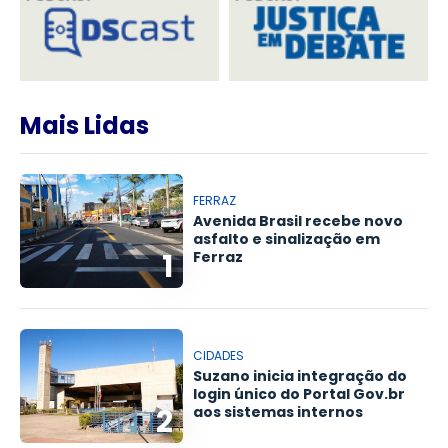
Mais Lidas
FERRAZ
Avenida Brasil recebe novo
asfalto e sinalização em
1
Ferraz
CIDADES
Suzano inicia integração do
login único do Portal Gov.br
2
aos sistemas internos