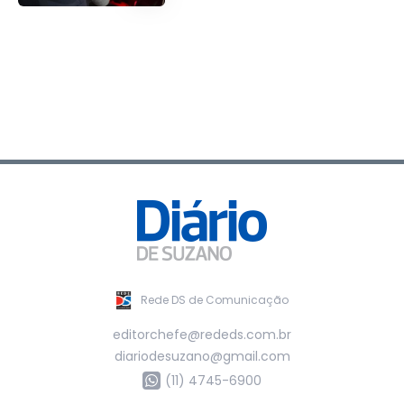
Rede DS de Comunicação
editorchefe@rededs.com.br
diariodesuzano@gmail.com
(11) 4745-6900