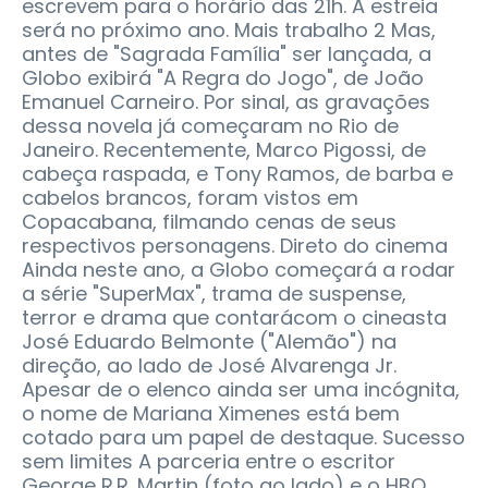
escrevem para o horário das 21h. A estreia
será no próximo ano. Mais trabalho 2 Mas,
antes de "Sagrada Família" ser lançada, a
Globo exibirá "A Regra do Jogo", de João
Emanuel Carneiro. Por sinal, as gravações
dessa novela já começaram no Rio de
Janeiro. Recentemente, Marco Pigossi, de
cabeça raspada, e Tony Ramos, de barba e
cabelos brancos, foram vistos em
Copacabana, filmando cenas de seus
respectivos personagens. Direto do cinema
Ainda neste ano, a Globo começará a rodar
a série "SuperMax", trama de suspense,
terror e drama que contarácom o cineasta
José Eduardo Belmonte ("Alemão") na
direção, ao lado de José Alvarenga Jr.
Apesar de o elenco ainda ser uma incógnita,
o nome de Mariana Ximenes está bem
cotado para um papel de destaque. Sucesso
sem limites A parceria entre o escritor
George R.R. Martin (foto ao lado) e o HBO