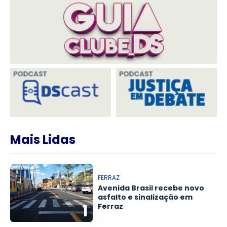
Mais Lidas
FERRAZ
Avenida Brasil recebe novo
asfalto e sinalização em
1
Ferraz