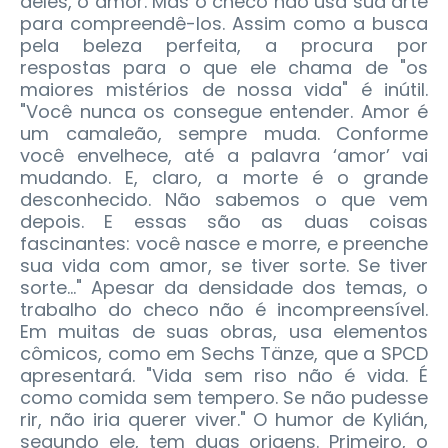
deles, o amor. Mas o checo não usa sua arte
para compreendê-los. Assim como a busca
pela beleza perfeita, a procura por
respostas para o que ele chama de "os
maiores mistérios de nossa vida" é inútil.
"Você nunca os consegue entender. Amor é
um camaleão, sempre muda. Conforme
você envelhece, até a palavra ‘amor’ vai
mudando. E, claro, a morte é o grande
desconhecido. Não sabemos o que vem
depois. E essas são as duas coisas
fascinantes: você nasce e morre, e preenche
sua vida com amor, se tiver sorte. Se tiver
sorte..." Apesar da densidade dos temas, o
trabalho do checo não é incompreensível.
Em muitas de suas obras, usa elementos
cômicos, como em Sechs Tänze, que a SPCD
apresentará. "Vida sem riso não é vida. É
como comida sem tempero. Se não pudesse
rir, não iria querer viver." O humor de Kylián,
segundo ele, tem duas origens. Primeiro, o