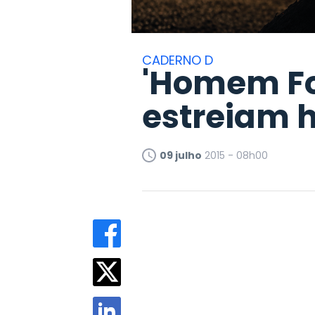
CADERNO D
'Homem For
estreiam 
09 julho
2015 - 08h00