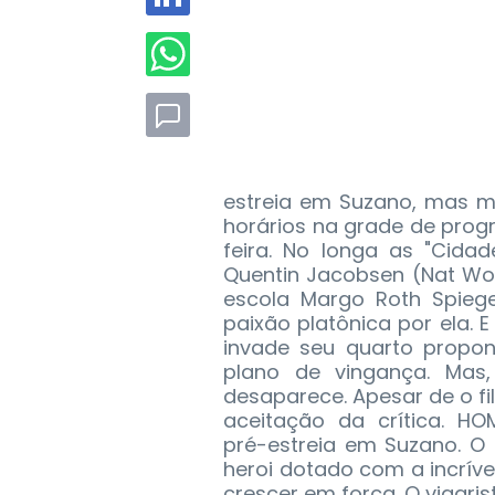
estreia em Suzano, mas m
horários na grade de prog
feira. No longa as "Cida
Quentin Jacobsen (Nat Wol
escola Margo Roth Spiege
paixão platônica por ela.
invade seu quarto propo
plano de vingança. Mas,
desaparece. Apesar de o f
aceitação da crítica. 
pré-estreia em Suzano. O 
heroi dotado com a incrív
crescer em força. O vigari