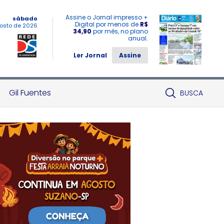
Assine o Jornal impresso +
sábado
Digital por menos de
R$
osto de 2026
34,90
por mês, no plano
anual.
Ler Jornal
Assine
Gil Fuentes
BUSCA