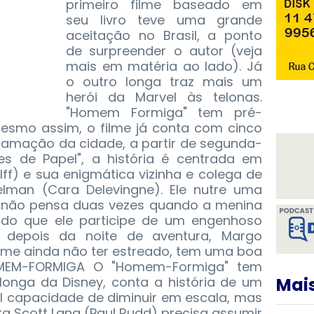
primeiro filme baseado em
seu livro teve uma grande
aceitação no Brasil, a ponto
de surpreender o autor (veja
mais em matéria ao lado). Já
o outro longa traz mais um
herói da Marvel às telonas.
"Homem Formiga" tem pré-
esmo assim, o filme já conta com cinco
ramação da cidade, a partir de segunda-
des de Papel", a história é centrada em
ff) e sua enigmática vizinha e colega de
lman (Cara Delevingne). Ele nutre uma
 E não pensa duas vezes quando a menina
ndo que ele participe de um engenhoso
 depois da noite de aventura, Margo
ilme ainda não ter estreado, tem uma boa
HOMEM-FORMIGA O "Homem-Formiga" tem
longa da Disney, conta a história de um
Mais
el capacidade de diminuir em escala, mas
sta Scott Lang (Paul Rudd) precisa assumir