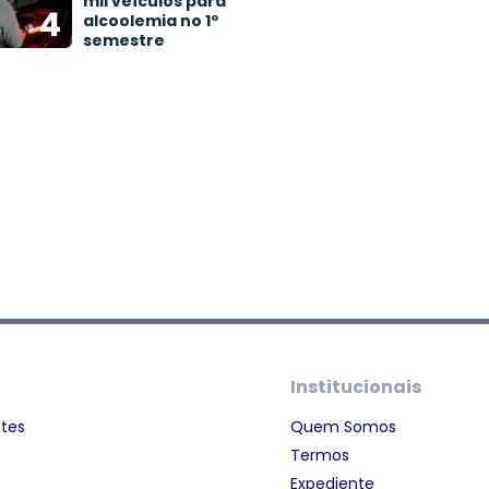
mil veículos para
4
alcoolemia no 1º
semestre
Institucionais
ntes
Quem Somos
Termos
Expediente