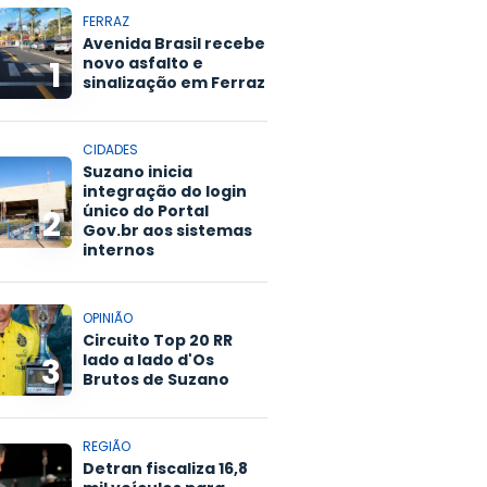
FERRAZ
Avenida Brasil recebe
novo asfalto e
1
sinalização em Ferraz
CIDADES
Suzano inicia
integração do login
único do Portal
2
Gov.br aos sistemas
internos
OPINIÃO
Circuito Top 20 RR
lado a lado d'Os
3
Brutos de Suzano
REGIÃO
Detran fiscaliza 16,8