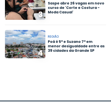
Saspe abre 26 vagas em novo
curso de 'Corte e Costura -
3
Moda Casual'
REGIÃO
Poá é 5ª e Suzano 7ª em
menor desigualdade entre as
4
39 cidades da Grande SP