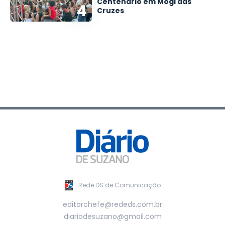
Centenário em Mogi das
4
Cruzes
Rede DS de Comunicação
editorchefe@rededs.com.br
diariodesuzano@gmail.com