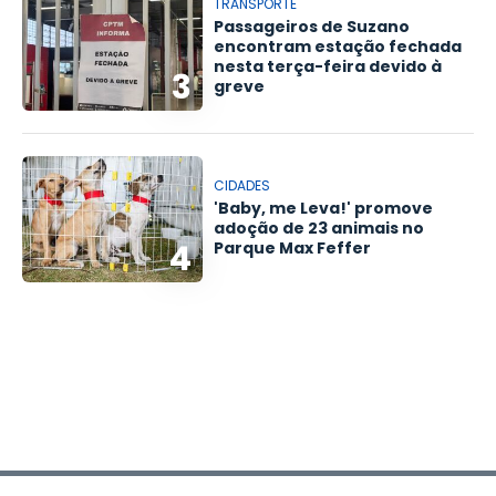
TRANSPORTE
Passageiros de Suzano
encontram estação fechada
nesta terça-feira devido à
3
greve
CIDADES
'Baby, me Leva!' promove
adoção de 23 animais no
4
Parque Max Feffer