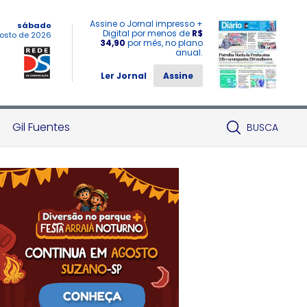
Assine o Jornal impresso +
sábado
Digital por menos de
R$
osto de 2026
34,90
por mês, no plano
anual.
Ler Jornal
Assine
Gil Fuentes
BUSCA