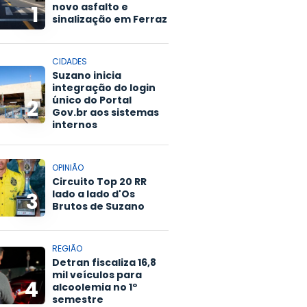
novo asfalto e
1
sinalização em Ferraz
CIDADES
Suzano inicia
integração do login
único do Portal
2
Gov.br aos sistemas
internos
OPINIÃO
Circuito Top 20 RR
lado a lado d'Os
3
Brutos de Suzano
REGIÃO
Detran fiscaliza 16,8
mil veículos para
4
alcoolemia no 1º
semestre