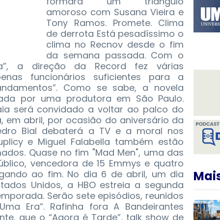
formará um triângulo
amoroso com Susana Vieira e
Tony Ramos. Promete. Clima
de derrota Está pesadíssimo o
clima no Recnov desde o fim
da semana passada. Com o
ia”, a direção da Record fez várias
nas funcionários suficientes para a
ndamentos”. Como se sabe, a novela
izada por uma produtora em São Paulo.
aia será convidado a voltar ao palco do
, em abril, por ocasião do aniversário da
edro Bial debaterá a TV e a moral nos
uplicy e Miguel Falabella também estão
mados. Quase no fim "Mad Men", uma das
público, vencedora de 15 Emmys e quatro
gando ao fim. No dia 6 de abril, um dia
Mais
stados Unidos, a HBO estreia a segunda
emporada. Serão sete episódios, reunidos
 Uma Era”. Rafinha fora A Bandeirantes
te, que o “Agora é Tarde”, talk show de