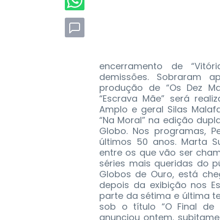
encerramento de “Vitór
demissões. Sobraram ape
produção de “Os Dez Ma
“Escrava Mãe” será real
Amplo e geral Silas Malaf
“Na Moral” na edição dupla
Globo. Nos programas, P
últimos 50 anos. Marta S
entre os que vão ser cha
séries mais queridas do 
Globos de Ouro, está che
depois da exibição nos E
parte da sétima e última t
sob o título “O Final de
anunciou ontem, subitamen