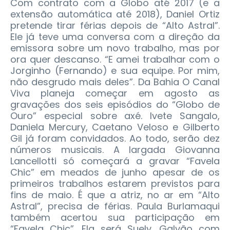
Com contrato com a Globo até 2017 (e a
extensão automática até 2018), Daniel Ortiz
pretende tirar férias depois de “Alto Astral”.
Ele já teve uma conversa com a direção da
emissora sobre um novo trabalho, mas por
ora quer descanso. “E amei trabalhar com o
Jorginho (Fernando) e sua equipe. Por mim,
não desgrudo mais deles”. Da Bahia O Canal
Viva planeja começar em agosto as
gravações dos seis episódios do “Globo de
Ouro” especial sobre axé. Ivete Sangalo,
Daniela Mercury, Caetano Veloso e Gilberto
Gil já foram convidados. Ao todo, serão dez
números musicais. A largada Giovanna
Lancellotti só começará a gravar “Favela
Chic” em meados de junho apesar de os
primeiros trabalhos estarem previstos para
fins de maio. É que a atriz, no ar em “Alto
Astral”, precisa de férias. Paula Burlamaqui
também acertou sua participação em
“Favela Chic”. Ela será Suely. Galvão com