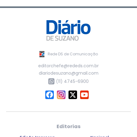
Rede DS de Comunicação
editorchefe@rededs.com.br
diariodesuzano@gmail.com
(11) 4745-6900
Editorias