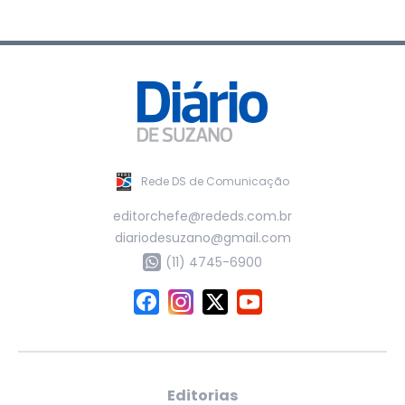
Rede DS de Comunicação
editorchefe@rededs.com.br
diariodesuzano@gmail.com
(11) 4745-6900
Editorias