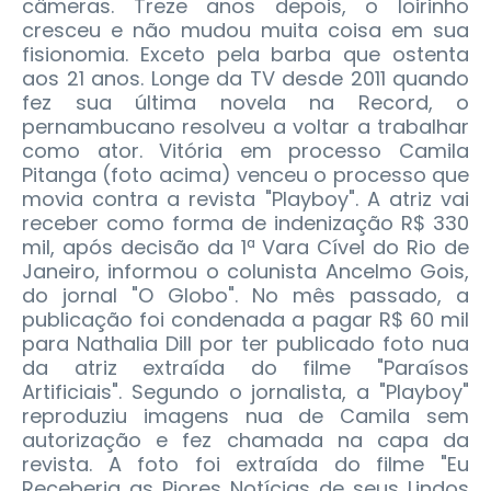
câmeras. Treze anos depois, o loirinho
cresceu e não mudou muita coisa em sua
fisionomia. Exceto pela barba que ostenta
aos 21 anos. Longe da TV desde 2011 quando
fez sua última novela na Record, o
pernambucano resolveu a voltar a trabalhar
como ator. Vitória em processo Camila
Pitanga (foto acima) venceu o processo que
movia contra a revista "Playboy". A atriz vai
receber como forma de indenização R$ 330
mil, após decisão da 1ª Vara Cível do Rio de
Janeiro, informou o colunista Ancelmo Gois,
do jornal "O Globo". No mês passado, a
publicação foi condenada a pagar R$ 60 mil
para Nathalia Dill por ter publicado foto nua
da atriz extraída do filme "Paraísos
Artificiais". Segundo o jornalista, a "Playboy"
reproduziu imagens nua de Camila sem
autorização e fez chamada na capa da
revista. A foto foi extraída do filme "Eu
Receberia as Piores Notícias de seus Lindos