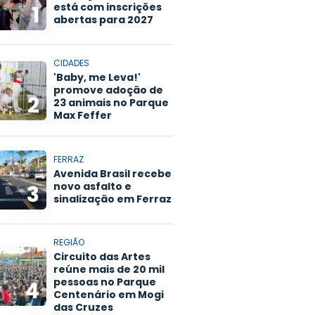
está com inscrições
1
abertas para 2027
CIDADES
'Baby, me Leva!'
promove adoção de
2
23 animais no Parque
Max Feffer
FERRAZ
Avenida Brasil recebe
novo asfalto e
3
sinalização em Ferraz
REGIÃO
Circuito das Artes
reúne mais de 20 mil
pessoas no Parque
4
Centenário em Mogi
das Cruzes