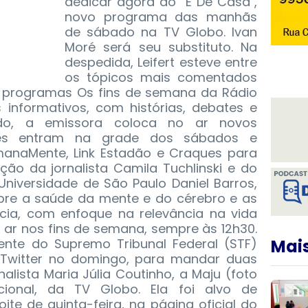
dedicar agora ao "É De Casa",
novo programa das manhãs
de sábado na TV Globo. Ivan
Moré será seu substituto. Na
despedida, Leifert esteve entre
os tópicos mais comentados
os programas Os fins de semana da Rádio
 informativos, com histórias, debates e
ado, a emissora coloca no ar novos
ões entram na grade dos sábados e
anaMente, Link Estadão e Craques para
ão da jornalista Camila Tuchlinski e do
Universidade de São Paulo Daniel Barros,
bre a saúde da mente e do cérebro e as
cia, com enfoque na relevância na vida
 ar nos fins de semana, sempre às 12h30.
ente do Supremo Tribunal Federal (STF)
Mais
Twitter no domingo, para mandar duas
lista Maria Júlia Coutinho, a Maju (foto
ional, da TV Globo. Ela foi alvo de
ite de quinta-feira, na página oficial do