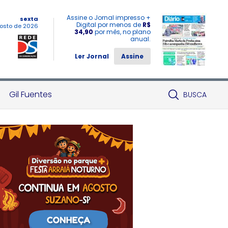
Assine o Jornal impresso +
sexta
Digital por menos de
R$
osto de 2026
34,90
por mês, no plano
anual.
Ler Jornal
Assine
Gil Fuentes
BUSCA