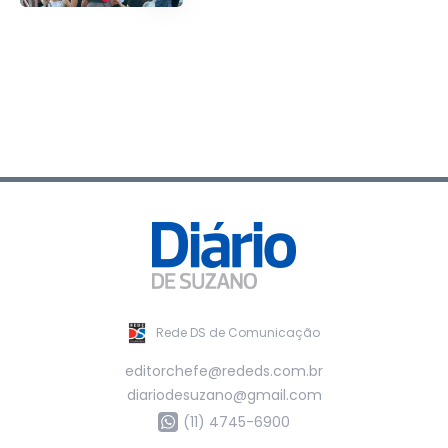
Rede DS de Comunicação
editorchefe@rededs.com.br
diariodesuzano@gmail.com
(11) 4745-6900