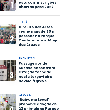
está com inscrições
1
abertas para 2027
REGIÃO
Circuito das Artes
reúne mais de 20 mil
pessoas no Parque
2
Centenário em Mogi
das Cruzes
TRANSPORTE
Passageiros de
Suzano encontram
estação fechada
3
nesta terça-feira
devido à greve
CIDADES
'Baby, me Leva!'
promove adoção de
4
23 animais no Parque