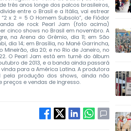
de três anos longe dos palcos brasileiros,
vide entre o Brasil e a Itália, vai estrear
 “2 x 2 = 5 O Homem Subsolo”, de Fiódor
 banda de rock Pearl Jam (foto acima)
zer cinco shows no Brasil em novembro. A
re, na Arena do Grêmio, dia 11; em São
i, dia 14; em Brasília, no Mané Garrincha,
o Mineirão, dia 20; e no Rio de Janeiro, no
 22. O Pearl Jam está em turnê do álbum
 outubro de 2013, e a banda ainda passará
 vinda para a América Latina. A produtora
el pela produção dos shows, ainda não
e preços e vendas de ingresso.