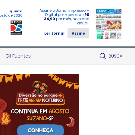
Assine o Jornal impresso +
quinta
Digital por menos de
R$
osto de 2026
34,90
por mês, no plano
anual.
Ler Jornal
Assine
Gil Fuentes
BUSCA