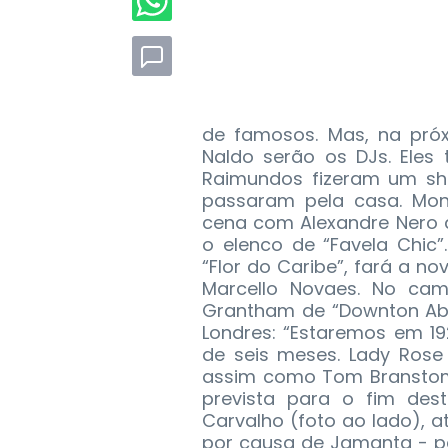
de famosos. Mas, na próx
Naldo serão os DJs. Eles
Raimundos fizeram um sho
passaram pela casa. Mon
cena com Alexandre Nero d
o elenco de “Favela Chic”
“Flor do Caribe”, fará a n
Marcello Novaes. No cam
Grantham de “Downton Abb
Londres: “Estaremos em 
de seis meses. Lady Rose
assim como Tom Branstom 
prevista para o fim des
Carvalho (foto ao lado), a
por causa de Jamanta - pe