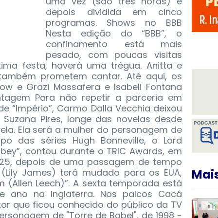
uma vez (são três horas) e
depois dividida em cinco
programas. Shows no BBB
Nesta edição do “BBB”, o
confinamento está mais
pesado, com poucas visitas
ima festa, haverá uma trégua. Anitta e
 também prometem cantar. Até aqui, os
w e Grazi Massafera e Isabeli Fontana
tagem Para não repetir a parceria em
e “Império”, Carmo Dalla Vecchia deixou
. Suzana Pires, longe das novelas desde
ovela. Ela será a mulher do personagem de
po das séries Hugh Bonneville, o Lord
ey”, contou durante o TRIC Awards, em
1925, depois de uma passagem de tempo
 (Lily James) terá mudado para os EUA,
Mais
(Allen Leech)”. A sexta temporada está
te ano na Inglaterra. Nos palcos Cacá
tor que ficou conhecido do público da TV
rsonagem de "Torre de Babel", de 1998 -