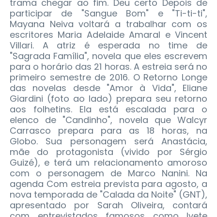
trama chegar ao fim. Deu certo Depois de
participar de "Sangue Bom" e "Ti-ti-ti",
Mayana Neiva voltará a trabalhar com os
escritores Maria Adelaide Amaral e Vincent
Villari. A atriz é esperada no time de
"Sagrada Família", novela que eles escrevem
para o horário das 21 horas. A estreia será no
primeiro semestre de 2016. O Retorno Longe
das novelas desde "Amor à Vida", Eliane
Giardini (foto ao lado) prepara seu retorno
aos folhetins. Ela está escalada para o
elenco de "Candinho", novela que Walcyr
Carrasco prepara para as 18 horas, na
Globo. Sua personagem será Anastácia,
mãe do protagonista (vivido por Sérgio
Guizé), e terá um relacionamento amoroso
com o personagem de Marco Nanini. Na
agenda Com estreia prevista para agosto, a
nova temporada de "Calada da Noite" (GNT),
apresentado por Sarah Oliveira, contará
com entrevistados famosos como Ivete