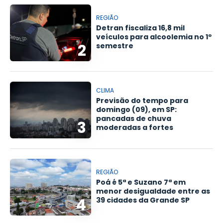
REGIÃO
Detran fiscaliza 16,8 mil
veículos para alcoolemia no 1º
2
semestre
CLIMA
Previsão do tempo para
domingo (09), em SP:
pancadas de chuva
3
moderadas a fortes
REGIÃO
Poá é 5ª e Suzano 7ª em
menor desigualdade entre as
4
39 cidades da Grande SP