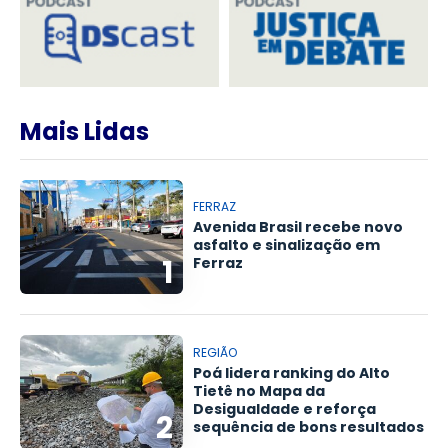
Mais Lidas
FERRAZ
Avenida Brasil recebe novo
asfalto e sinalização em
1
Ferraz
REGIÃO
Poá lidera ranking do Alto
Tietê no Mapa da
Desigualdade e reforça
2
sequência de bons resultados