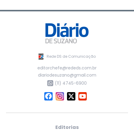
Rede DS de Comunicação
editorchefe@rededs.com.br
diariodesuzano@gmail.com
(11) 4745-6900
Editorias