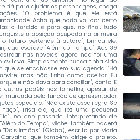
re dá para ajudar os personagens, chega
uações. "O problema é que ele está
manidade. Acha que nada vai dar certo
Mas a torcida é para que, no final, tudo
econquiste a posição ocupada na primeira
 o futuro pertence à autora", brinca ele,
hin, que escreve "Além do Tempo". Aos 39
 estrear nas novelas agora não foi uma
o evitava. Simplesmente nunca tinha sido
 que se encaixasse em sua agenda. "Há
onvite, mas não tinha como aceitar. Eu
que e não dava para conciliar", conta. E
 outros papéis nos folhetins, apesar de
 ser marcada pela função de apresentador
jetos especiais. "Não existe essa regra. Se
 faço", frisa ele, que fez uma pequena
lia", no ano passado, interpretando ele
"Além do Tempo", Michel também poderá
e "Dois Irmãos" (Globo), escrita por Maria
Carvalho, que também dirige o projeto.