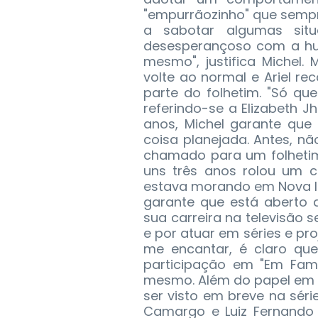
"empurrãozinho" que semp
a sabotar algumas sit
desesperançoso com a hu
mesmo", justifica Michel. 
volte ao normal e Ariel r
parte do folhetim. "Só que
referindo-se a Elizabeth J
anos, Michel garante que
coisa planejada. Antes, nã
chamado para um folhetim
uns três anos rolou um c
estava morando em Nova Ior
garante que está aberto a
sua carreira na televisão
e por atuar em séries e pro
me encantar, é claro que
participação em "Em Famí
mesmo. Além do papel em 
ser visto em breve na séri
Camargo e Luiz Fernando 