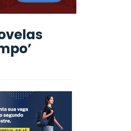
ovelas
empo’