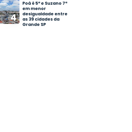
Poá é 5ª e Suzano 7ª
em menor
desigualdade entre
4
as 39 cidades da
Grande SP