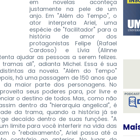
em novelas aconteça
justamente na pele de um
anjo. Em "Além do Tempo", o
ator interpreta Ariel, uma
espécie de "facilitador" para a
história de amor dos
protagonistas Felipe (Rafael
Cardoso) e Lívia (Alinne
tenta ajudar as pessoas a serem felizes.
tramas ali", adianta Michel. Essa é sua
istintas da novela. "Além do Tempo"
depois, há uma passagem de 150 anos que
 da maior parte dos personagens. No
proveita seus poderes para, por livre e
enciar o destino de todos. Mas, como não
ssim dentro da "hierarquia angelical", é
etade da trama, quando a história já se
urge decaído dentro de suas funções. "A
um limite para você interferir na vida das
Mais
Com o "rebaixamento", Ariel passa até a
 contrário ao anterior. No lugar do