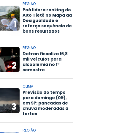
REGIÃO
Poá lidera ranking do
Alto Tietê no Mapa da
Desigualdade e
1
reforça sequência de
bons resultados
REGIÃO
Detran fiscaliza 16,8
mil veículos para
2
alcoolemia no 1º
semestre
CLIMA
Previsão do tempo
para domingo (09),
em SP: pancadas de
3
chuva moderadas a
fortes
REGIÃO