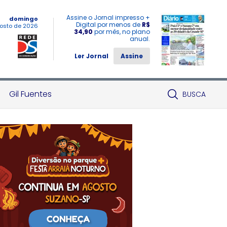
Assine o Jornal impresso +
domingo
Digital por menos de
R$
osto de 2026
34,90
por mês, no plano
anual.
Ler Jornal
Assine
Gil Fuentes
BUSCA