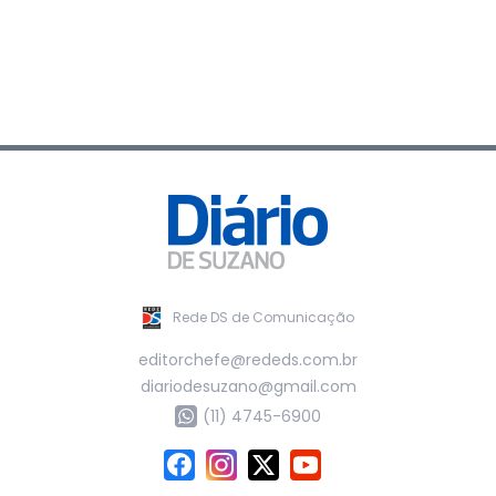
Rede DS de Comunicação
editorchefe@rededs.com.br
diariodesuzano@gmail.com
(11) 4745-6900