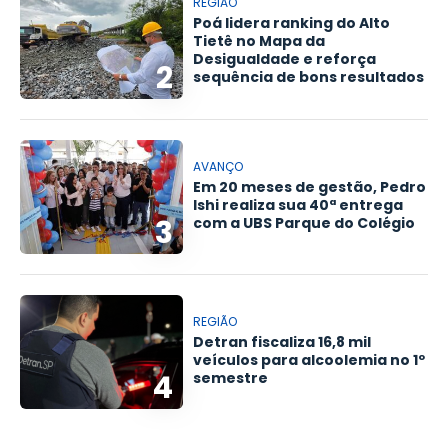
REGIÃO
Poá lidera ranking do Alto
Tietê no Mapa da
Desigualdade e reforça
2
sequência de bons resultados
AVANÇO
Em 20 meses de gestão, Pedro
Ishi realiza sua 40ª entrega
3
com a UBS Parque do Colégio
REGIÃO
Detran fiscaliza 16,8 mil
veículos para alcoolemia no 1º
4
semestre