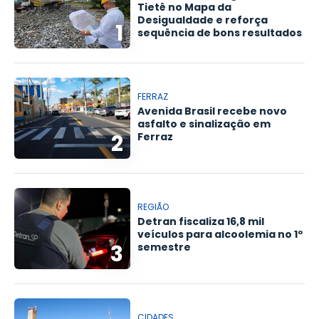
Tietê no Mapa da
Desigualdade e reforça
1
sequência de bons resultados
FERRAZ
Avenida Brasil recebe novo
asfalto e sinalização em
2
Ferraz
REGIÃO
Detran fiscaliza 16,8 mil
veículos para alcoolemia no 1º
3
semestre
CIDADES